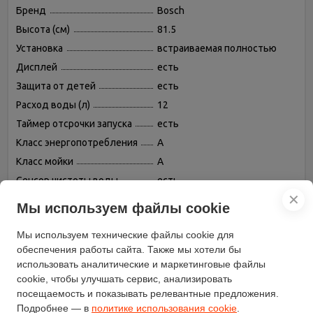
Бренд
Bosch
Высота (см)
81.5
Установка
встраиваемая полностью
Дисплей
есть
Защита от детей
есть
Расход воды (л)
12
Таймер отсрочки запуска
есть
Класс энергопотребления
A
Класс мойки
A
Сенсор чистоты воды
есть
✕
Использование средств 3 в 1
есть
Мы используем файлы cookie
Индикатор на полу
луч
Мы используем технические файлы cookie для
Уровень шума при работе
46
(дБ)
обеспечения работы сайта. Также мы хотели бы
использовать аналитические и маркетинговые файлы
Время мойки при обычной
140
программе (мин)
cookie, чтобы улучшать сервис, анализировать
посещаемость и показывать релевантные предложения.
Вместимость комплектов
13
Подробнее — в
политике использования cookie
.