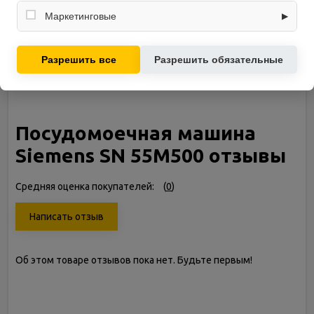
Собирают обезличенную информацию о посещениях и
использовании сайта (например, счётчики аналитики),
Маркетинговые
▶
помогают улучшать интерфейс и контент.
Используются для показа релевантных рекламных
Описание
предложений на основе ваших интересов.
Разрешить все
Разрешить обязательные
Посудомоечная машина Siemens SN 55M500
Посудомоечная машина
Siemens SN 55M500 отзывы
Средняя оценка покупателей:
(
0
)
Написать отзыв
Об этом товаре отзывов пока нет. Будьте первым!