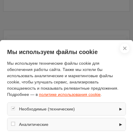
Характеристики
✕
Мы используем файлы cookie
Описание
Мы используем технические файлы cookie для
обеспечения работы сайта. Также мы хотели бы
использовать аналитические и маркетинговые файлы
cookie, чтобы улучшать сервис, анализировать
Отзывы
(0)
посещаемость и показывать релевантные предложения.
Подробнее — в
политике использования cookie
.
Характеристики
Необходимые (технические)
▶
Обеспечивают корректную работу сайта: оформление
Бренд
Siemens
заказа, корзина, вход в личный кабинет. Без них основные
Аналитические
▶
модель
SN 55M500
функции могут быть недоступны.