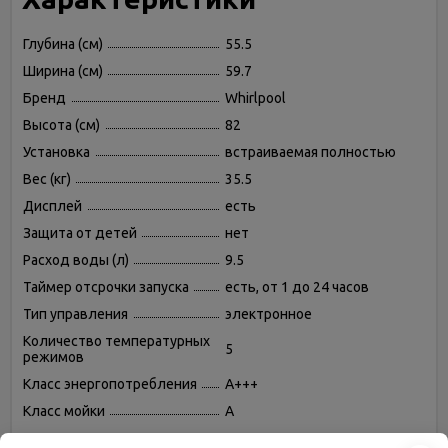
Глубина (см)
55.5
Ширина (см)
59.7
Бренд
Whirlpool
Высота (см)
82
Установка
встраиваемая полностью
Вес (кг)
35.5
Дисплей
есть
Защита от детей
нет
Расход воды (л)
9.5
Таймер отсрочки запуска
есть, от 1 до 24 часов
Тип управления
электронное
Количество температурных
5
режимов
Класс энергопотребления
A+++
Класс мойки
A
Использование средств 3 в 1
есть