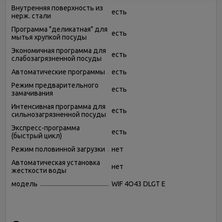
Внутренняя поверхность из
есть
нерж. стали
Программа "деликатная" для
есть
мытья хрупкой посуды
Экономичная программа для
есть
слабозагрязненной посуды
Автоматические программы
есть
Режим предварительного
есть
замачивания
Интенсивная программа для
есть
сильнозагрязненной посуды
Экспресс-программа
есть
(быстрый цикл)
Режим половинной загрузки
нет
Автоматическая установка
нет
жесткости воды
модель
WIF 4O43 DLGT E