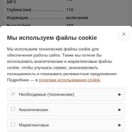
(кВт)
Глубина (мм)
110
Индикация
включения
Высота (мм)
360
✕
Ширина (мм)
200
Мы используем файлы cookie
Вес (кг)
2
Мы используем технические файлы cookie для
Бренд
AEG
обеспечения работы сайта. Также мы хотели бы
Установка
вертикальная
использовать аналитические и маркетинговые файлы
Защита от перегрева
есть
cookie, чтобы улучшать сервис, анализировать
Способ нагрева
электрический
посещаемость и показывать релевантные предложения.
Подробнее — в
политике использования cookie
.
Управление
механическое
водонагревателем
Ограничение температуры
Необходимые (технические)
▶
есть
нагрева
Обеспечивают корректную работу сайта: оформление
Способ крепления
настенный
заказа, корзина, вход в личный кабинет. Без них основные
Аналитические
▶
функции могут быть недоступны.
Место подводки
нижняя подводка
Собирают обезличенную информацию о посещениях и
Количество точек
использовании сайта (например, счётчики аналитики),
Маркетинговые
несколько точек (напорный)
▶
водоразбора
помогают улучшать интерфейс и контент.