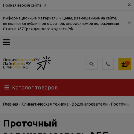
×
Полная версия сайта
Информационные материалы и цены, размещенные на сайте,
×
не являются публичной офертой, определяемой положениями
О
Статьи 437 Гражданского кодекса РФ.
компании
Оплата
0
Доставка
Каталог товаров
Самовывоз
Главная
-
Климатическая техника
-
Водонагреватели
-
Проточные
Гарантия
и
возврат
Проточный