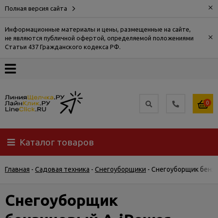
×
Полная версия сайта
Информационные материалы и цены, размещенные на сайте,
×
не являются публичной офертой, определяемой положениями
О
Статьи 437 Гражданского кодекса РФ.
компании
Оплата
0
Доставка
Каталог товаров
Самовывоз
Главная
-
Садовая техника
-
Снегоуборщики
-
Снегоуборщик бензи
Гарантия
и
возврат
Снегоуборщик