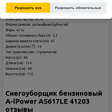
Мощность двигателя (л.с.) : 7
предложений на основе ваших интересов.
Разрешить все
Разрешить обязательные
Количество передач : 6 вперед, 2 назад
Самоходный : есть
Электростартер : есть
Форма шнеков : рельефная (зубчатая)
Фара : есть
Объем топливного бака (л) : 2.2
Ширина захвата снега (см) : 61
Диаметр колес (") : 14
Тип трансмиссии : ступенчатая
Масса (кг) : 80
Длина (см) : 134
Ширина (см) : 66
Высота (см) : 112
Снегоуборщик бензиновый
A-iPower AS617LE 41203
отзывы