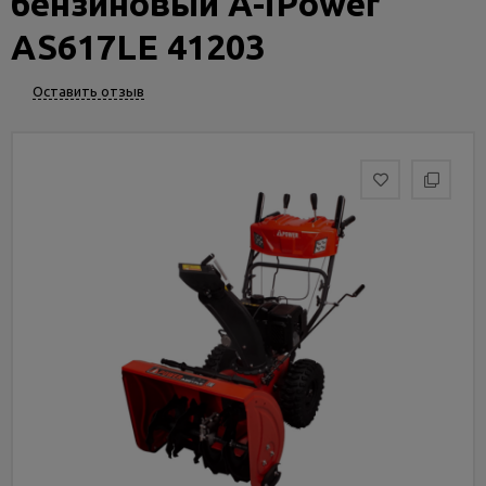
бензиновый A-iPower
Услуги
и
AS617LE 41203
сервис
Оставить отзыв
Статьи
и
новости