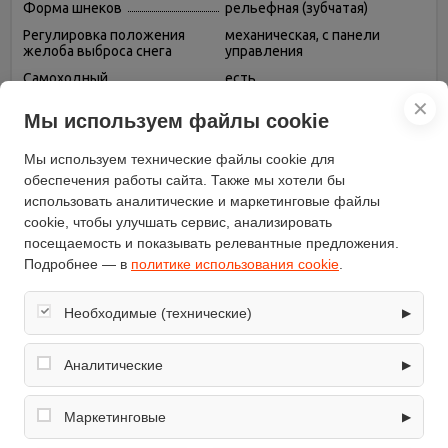
Форма шнеков
рельефная (зубчатая)
Регулировка положения
механическая, с панели
желоба выброса снега
управления
Самоходный
есть
Масса (кг)
80
✕
Мы используем файлы cookie
Высота захвата снега (см)
54
Мы используем технические файлы cookie для
Дальность выброса снега (м)
12
обеспечения работы сайта. Также мы хотели бы
Диаметр колес (")
14
использовать аналитические и маркетинговые файлы
Материал желоба выброса
металл
cookie, чтобы улучшать сервис, анализировать
снега
посещаемость и показывать релевантные предложения.
модель
AS617LE 41203
Подробнее — в
политике использования cookie
.
Количество передач
6 вперед, 2 назад
Необходимые (технические)
▶
Обеспечивают корректную работу сайта: оформление
Описание
заказа, корзина, вход в личный кабинет. Без них основные
Аналитические
▶
функции могут быть недоступны.
Собирают обезличенную информацию о посещениях и
Снегоуборщик бензиновый A-iPower AS617LE 41203
использовании сайта (например, счётчики аналитики),
Маркетинговые
▶
помогают улучшать интерфейс и контент.
Тип двигателя : бензиновый
Используются для показа релевантных рекламных