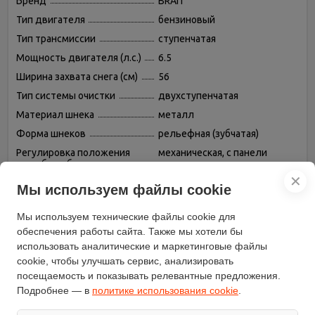
Бренд
BRAIT
Тип двигателя
бензиновый
Тип трансмиссии
ступенчатая
Мощность двигателя (л.с.)
6.5
Ширина захвата снега (см)
56
Тип системы очистки
двухступенчатая
Материал шнека
металл
Форма шнеков
рельефная (зубчатая)
Регулировка положения
механическая, с панели
желоба выброса снега
управления
✕
Самоходный
есть
Мы используем файлы cookie
Масса (кг)
60.5
Мы используем технические файлы cookie для
Высота захвата снега (см)
40.5
обеспечения работы сайта. Также мы хотели бы
модель
BR-T6556
использовать аналитические и маркетинговые файлы
cookie, чтобы улучшать сервис, анализировать
посещаемость и показывать релевантные предложения.
Подробнее — в
политике использования cookie
.
Описание