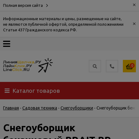
×
Полная версия сайта
Информационные материалы и цены, размещенные на сайте,
×
не являются публичной офертой, определяемой положениями
О
Статьи 437 Гражданского кодекса РФ.
компании
Оплата
0
Доставка
Каталог товаров
Самовывоз
Главная
-
Садовая техника
-
Снегоуборщики
-
Снегоуборщик бензи
Гарантия
и
возврат
Снегоуборщик