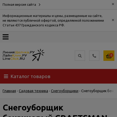
×
Полная версия сайта
Информационные материалы и цены, размещенные на сайте,
×
не являются публичной офертой, определяемой положениями
О
Статьи 437 Гражданского кодекса РФ.
компании
Оплата
0
Доставка
Каталог товаров
Самовывоз
Главная
-
Садовая техника
-
Снегоуборщики
-
Снегоуборщик бенз
Гарантия
и
возврат
Снегоуборщик