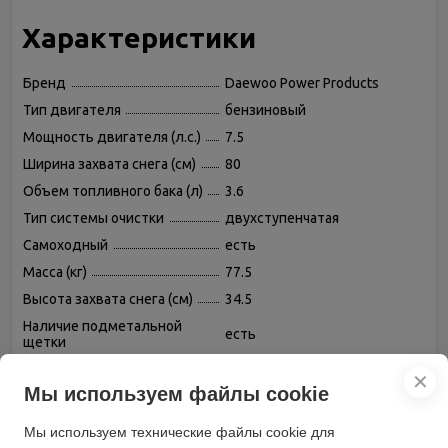
Характеристики
Бренд
Daewoo Power Products
Тип двигателя
бензиновый
Мощность двигателя (л.с.)
7.5
Ширина захвата снега (см)
80
Объем топливного бака (л)
3.6
Тип системы очистки
двухступенчатая
Самоходный
есть
Масса (кг)
77.5
Высота захвата снега (см)
34.5
Наличие подметальной
есть
щетки
модель
DASC 7080
✕
Мы используем файлы cookie
Мы используем технические файлы cookie для