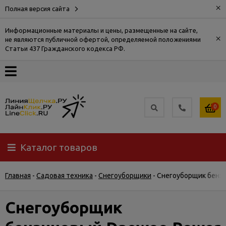
×
Полная версия сайта
Информационные материалы и цены, размещенные на сайте,
×
не являются публичной офертой, определяемой положениями
О
Статьи 437 Гражданского кодекса РФ.
компании
Оплата
0
Доставка
Каталог товаров
Самовывоз
Главная
-
Садовая техника
-
Снегоуборщики
-
Снегоуборщик бензи
Гарантия
и
возврат
Снегоуборщик