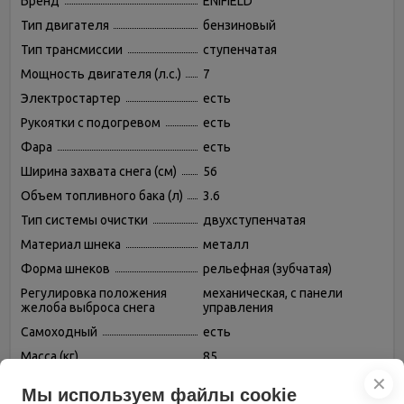
Бренд
ENIFIELD
Тип двигателя
бензиновый
Тип трансмиссии
ступенчатая
Мощность двигателя (л.с.)
7
Электростартер
есть
Рукоятки с подогревом
есть
Фара
есть
Ширина захвата снега (см)
56
Объем топливного бака (л)
3.6
Тип системы очистки
двухступенчатая
Материал шнека
металл
Форма шнеков
рельефная (зубчатая)
Регулировка положения
механическая, с панели
желоба выброса снега
управления
Самоходный
есть
Масса (кг)
85
Высота захвата снега (см)
51
✕
Мы используем файлы cookie