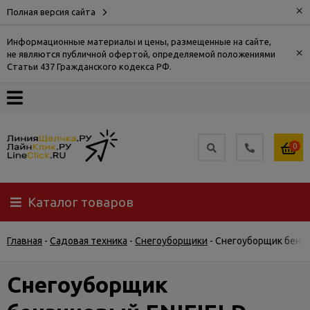
×
Полная версия сайта
Информационные материалы и цены, размещенные на сайте,
×
не являются публичной офертой, определяемой положениями
О
Статьи 437 Гражданского кодекса РФ.
компании
Оплата
0
Доставка
Каталог товаров
Самовывоз
Главная
-
Садовая техника
-
Снегоуборщики
-
Снегоуборщик бензи
Гарантия
и
возврат
Снегоуборщик