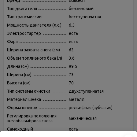
Бренд
Etaltech
Тип двигателя
бензиновый
Тип трансмиссии
бесступенчатая
Мощность двигателя (л.с.)
6.5
Электростартер
есть
Фара
есть
Ширина захвата снега (см)
62
Объем топливного бака (л)
3.6
Длина (см)
99.5
Ширина (см)
73
Высота (см)
70
Тип системы очистки
двухступенчатая
Материал шнека
металл
Форма шнеков
рельефная (зубчатая)
Регулировка положения
механическая
желоба выброса снега
Самоходный
есть