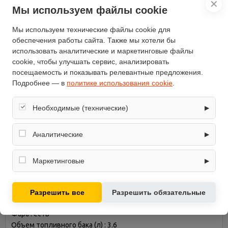
Масса (кг)
82
✕
Мы используем файлы cookie
Высота захвата снега (см)
51
Максимальный угол
Мы используем технические файлы cookie для
поворота желоба выброса
180
обеспечения работы сайта. Также мы хотели бы
снега (°)
использовать аналитические и маркетинговые файлы
Материал желоба выброса
cookie, чтобы улучшать сервис, анализировать
металл
снега
посещаемость и показывать релевантные предложения.
модель
STG 6562E
Подробнее — в
политике использования cookie
.
Необходимые (технические)
▶
Описание
Обеспечивают корректную работу сайта: оформление
заказа, корзина, вход в личный кабинет. Без них основные
Аналитические
▶
функции могут быть недоступны.
Снегоуборщик бензиновый Etaltech STG 6562E
Собирают обезличенную информацию о посещениях и
Тип двигателя : бензиновый
использовании сайта (например, счётчики аналитики),
Маркетинговые
▶
Мощность двигателя (л.с.) : 6.50
помогают улучшать интерфейс и контент.
Используются для показа релевантных рекламных
Самоходный : есть
предложений на основе ваших интересов.
Электростартер : есть
Разрешить все
Разрешить обязательные
Форма шнеков : рельефная (зубчатая)
Фара : есть
Объем топливного бака (л) : 3.6