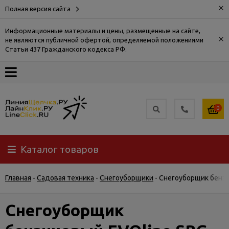
×
Полная версия сайта
Информационные материалы и цены, размещенные на сайте,
×
не являются публичной офертой, определяемой положениями
О
Статьи 437 Гражданского кодекса РФ.
компании
Оплата
0
Доставка
Каталог товаров
Самовывоз
Главная
-
Садовая техника
-
Снегоуборщики
-
Снегоуборщик бензи
Гарантия
и
возврат
Снегоуборщик