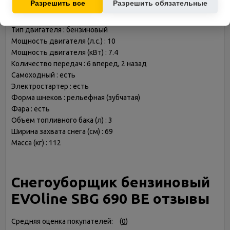
Разрешить все
Разрешить обязательные
Снегоуборщик бензиновый EVOline SBG 690 BE
Тип двигателя : бензиновый
Мощность двигателя (л.с.) : 10
Мощность двигателя (кВт) : 7.4
Количество передач : 6 вперед, 2 назад
Самоходный : есть
Электростартер : есть
Форма шнеков : рельефная (зубчатая)
Фара : есть
Объем топливного бака (л) : 3
Ширина захвата снега (см) : 69
Масса (кг) : 112
Снегоуборщик бензиновый
EVOline SBG 690 BE отзывы
Средняя оценка покупателей:
(
0
)