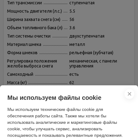
Тип трансмиссии
ступенчатая
Мощность двигателя (л.с.)
5.5
Ширина захвата снега (см)
56
Объем топливного бака (л)
3.6
Тип системы очистки
двухступенчатая
Материал шнека
металл
Форма шнеков
рельефная (зубчатая)
Регулировка положения
механическая, с панели
желоба выброса снега
управления
Самоходный
есть
Масса (кг)
62
Высота захвата снега (см)
51
✕
Мы используем файлы cookie
Материал желоба выброса
металл
снега
Мы используем технические файлы cookie для
Мощность двигателя (кВт)
4.05
обеспечения работы сайта. Также мы хотели бы
модель
СО551Q
использовать аналитические и маркетинговые файлы
cookie, чтобы улучшать сервис, анализировать
посещаемость и показывать релевантные предложения.