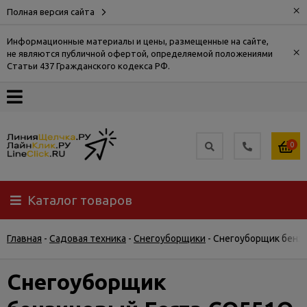
×
Полная версия сайта
Информационные материалы и цены, размещенные на сайте,
×
не являются публичной офертой, определяемой положениями
О
Статьи 437 Гражданского кодекса РФ.
компании
Оплата
0
Доставка
Каталог товаров
Самовывоз
Главная
-
Садовая техника
-
Снегоуборщики
-
Снегоуборщик бенз
Гарантия
и
возврат
Снегоуборщик