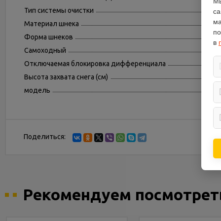
Мы
Тип системы очистки
са
ма
Материал шнека
по
Форма шнеков
в
Самоходный
Отключаемая блокировка дифференциала
Высота захвата снега (см)
модель
Поделиться:
Рекомендуем посмотрет