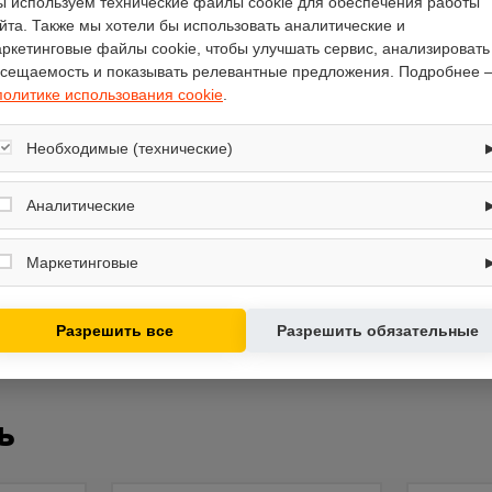
 используем технические файлы cookie для обеспечения работы
двухступенчатая
йта. Также мы хотели бы использовать аналитические и
ркетинговые файлы cookie, чтобы улучшать сервис, анализировать
металл
сещаемость и показывать релевантные предложения. Подробнее 
рельефная (зубчатая)
политике использования cookie
.
есть
есть
Необходимые (технические)
51
Обеспечивают корректную работу сайта: оформление заказа, корзина,
KC1130MS
вход в личный кабинет. Без них основные функции могут быть
Аналитические
недоступны.
Собирают обезличенную информацию о посещениях и использовании
сайта (например, счётчики аналитики), помогают улучшать интерфейс и
Маркетинговые
контент.
Используются для показа релевантных рекламных предложений на
основе ваших интересов.
Разрешить все
Разрешить обязательные
ь