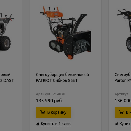
новый
Снегоуборщик бензиновый
Снегоуб
ts DAST
PATRIOT Сибирь 85ET
Parton 
Артикул - 214830
Артикул 
135 990 руб.
136 000
В корзину
В 
Купить в 1 клик
Купит