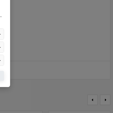
—
▶
▶
▶