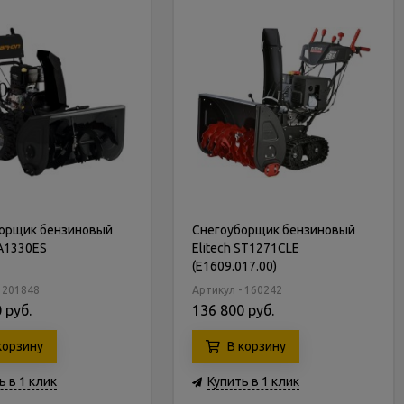
орщик бензиновый
Снегоуборщик бензиновый
PA1330ES
Elitech ST1271CLE
(E1609.017.00)
- 201848
Артикул - 160242
 руб.
136 800 руб.
корзину
В корзину
ь в 1 клик
Купить в 1 клик