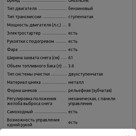
Бренд
GREENLINE
Тип двигателя
бензиновый
Тип трансмиссии
ступенчатая
Мощность двигателя (л.с.)
8
Электростартер
есть
Рукоятки с подогревом
есть
Фара
есть
Ширина захвата снега (см)
61
Объем топливного бака (л)
3.6
Тип системы очистки
двухступенчатая
Материал шнека
металл
Форма шнеков
рельефная (зубчатая)
Регулировка положения
механическая, с панели
желоба выброса снега
управления
Самоходный
есть
Возможность управления
есть
одной рукой
Масса (кг)
88