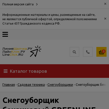
×
Полная версия сайта
Информационные материалы и цены, размещенные на сайте,
×
не являются публичной офертой, определяемой положениями
О
Статьи 437 Гражданского кодекса РФ.
компании
Оплата
0
Доставка
Каталог товаров
Самовывоз
Главная
-
Садовая техника
-
Снегоуборщики
-
Снегоуборщик бенз
Гарантия
и
возврат
Снегоуборщик