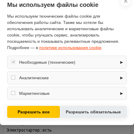
✕
Мы используем файлы cookie
Высота захвата снега (см)
54
Дальность выброса снега (м)
15
Мы используем технические файлы cookie для
Максимальный угол
обеспечения работы сайта. Также мы хотели бы
поворота желоба выброса
190
использовать аналитические и маркетинговые файлы
снега (°)
cookie, чтобы улучшать сервис, анализировать
Материал желоба выброса
посещаемость и показывать релевантные предложения.
металл
снега
Подробнее — в
политике использования cookie
.
Время непрерывной работы
4.5
(ч)
Необходимые (технические)
▶
модель
GL596B
Обеспечивают корректную работу сайта: оформление
заказа, корзина, вход в личный кабинет. Без них основные
Аналитические
▶
функции могут быть недоступны.
Собирают обезличенную информацию о посещениях и
Описание
использовании сайта (например, счётчики аналитики),
Маркетинговые
▶
помогают улучшать интерфейс и контент.
Используются для показа релевантных рекламных
Снегоуборщик бензиновый GREENLINE GL596B
предложений на основе ваших интересов.
Тип двигателя : бензиновый
Разрешить все
Разрешить обязательные
Мощность двигателя (л.с.) : 8
Самоходный : есть
Электростартер : есть