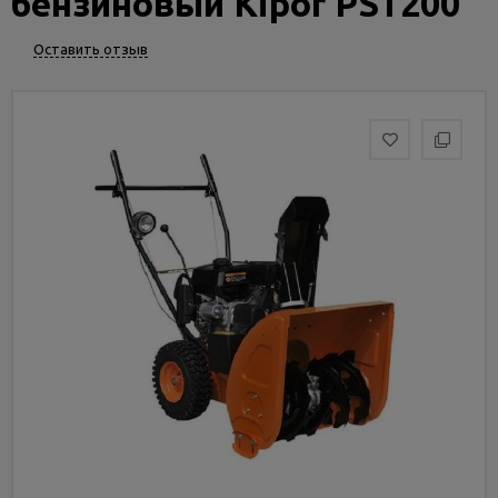
бензиновый Kipor PST200
Услуги
и
Оставить отзыв
сервис
Статьи
и
новости