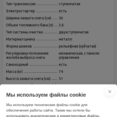
Тип трансмиссии
ступенчатая
Электростартер
есть
Ширина захвата снега (см)
56
Объем топливного бака (л)
3.6
Тип системы очистки
двухступенчатая
Материал шнека
металл
Форма шнеков
рельефная (зубчатая)
Регулировка положения
механическая, с панели
желоба выброса снега
управления
Самоходный
есть
Масса (кг)
74
Высота захвата снега (см)
51
Дальность выброса снега (м)
12
✕
Максимальный угол
Мы используем файлы cookie
поворота желоба выброса
190
снега (°)
Мы используем технические файлы cookie для
Мощность двигателя (кВт)
4.75
обеспечения работы сайта. Также мы хотели бы
Время непрерывной работы
использовать аналитические и маркетинговые файлы