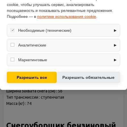
1.8
(ч)
cookie, чтобы улучшать сервис, анализировать
модель
PST200
посещаемость и показывать релевантные предложения.
Подробнее — в
политике использования cookie
.
Необходимые (технические)
▶
Описание
Обеспечивают корректную работу сайта: оформление
заказа, корзина, вход в личный кабинет. Без них основные
Аналитические
▶
Снегоуборщик бензиновый Kipor PST200
функции могут быть недоступны.
Тип двигателя : бензиновый
Собирают обезличенную информацию о посещениях и
использовании сайта (например, счётчики аналитики),
Мощность двигателя (кВт) : 4.75
Маркетинговые
▶
помогают улучшать интерфейс и контент.
Самоходный : есть
Используются для показа релевантных рекламных
Электростартер : есть
предложений на основе ваших интересов.
Разрешить все
Разрешить обязательные
Форма шнеков : рельефная (зубчатая)
Объем топливного бака (л) : 3.6
Ширина захвата снега (см) : 56
Тип трансмиссии : ступенчатая
Масса (кг) : 74
Снегоуборщик бензиновый