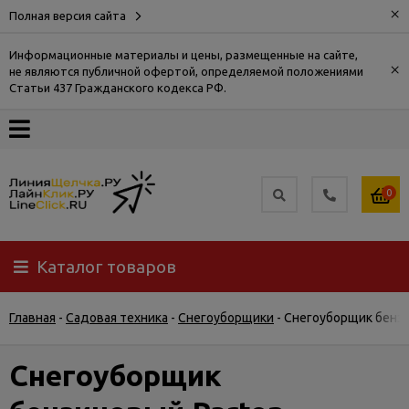
×
Полная версия сайта
Информационные материалы и цены, размещенные на сайте,
×
не являются публичной офертой, определяемой положениями
О
Статьи 437 Гражданского кодекса РФ.
компании
Оплата
0
Доставка
Каталог товаров
Самовывоз
Главная
-
Садовая техника
-
Снегоуборщики
-
Снегоуборщик бензи
Гарантия
и
возврат
Снегоуборщик