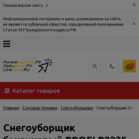
×
Полная версия сайта
Информационные материалы и цены, размещенные на сайте,
×
не являются публичной офертой, определяемой положениями
О
Статьи 437 Гражданского кодекса РФ.
компании
Оплата
0
Доставка
Каталог товаров
Самовывоз
Главная
-
Садовая техника
-
Снегоуборщики
-
Снегоуборщик бензи
Гарантия
и
возврат
Снегоуборщик