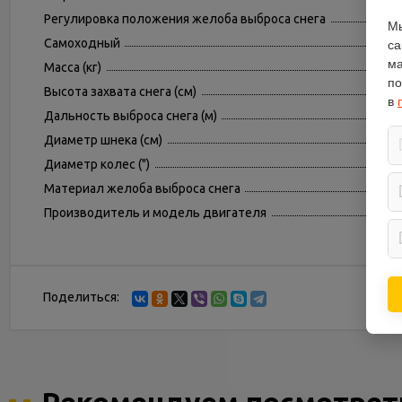
Регулировка положения желоба выброса снега
Мы
Самоходный
са
ма
Масса (кг)
по
Высота захвата снега (см)
в
Дальность выброса снега (м)
Диаметр шнека (см)
Диаметр колес (")
Материал желоба выброса снега
Производитель и модель двигателя
Поделиться: