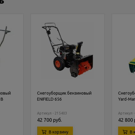
ь
новый
Снегоуборщик бензиновый
Снегоуб
 B
ENIFIELD 656
Yard-Ma
Артикул - 215403
Артикул 
42 700 руб.
42 800 
В корзину
В 