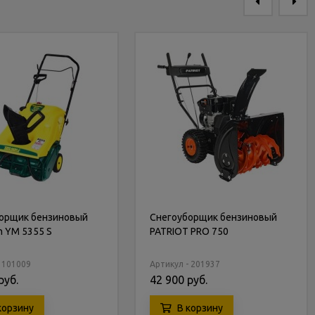
орщик бензиновый
Снегоуборщик бензиновый
n YM 5355 S
PATRIOT PRO 750
- 101009
Артикул - 201937
руб.
42 900 руб.
корзину
В корзину