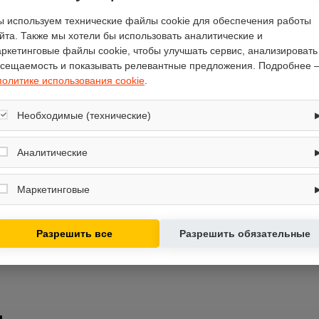
механическая, с панели управлен
 используем технические файлы cookie для обеспечения работы
есть
йта. Также мы хотели бы использовать аналитические и
ркетинговые файлы cookie, чтобы улучшать сервис, анализировать
70
сещаемость и показывать релевантные предложения. Подробнее 
51
политике использования cookie
.
11
25
Необходимые (технические)
13
Обеспечивают корректную работу сайта: оформление заказа, корзина,
металл
вход в личный кабинет. Без них основные функции могут быть
Аналитические
недоступны.
Loncin G200FD
Собирают обезличенную информацию о посещениях и использовании
сайта (например, счётчики аналитики), помогают улучшать интерфейс и
Маркетинговые
контент.
Используются для показа релевантных рекламных предложений на
основе ваших интересов.
Разрешить все
Разрешить обязательные