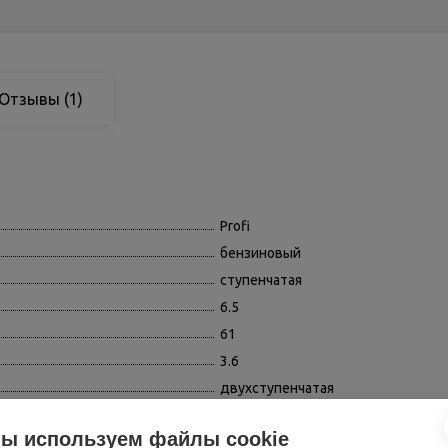
Отзывы
(1)
Profi
бензиновый
ступенчатая
6.5
61
3.6
двухступенчатая
металл
ы используем файлы cookie
рельефная (зубчатая)