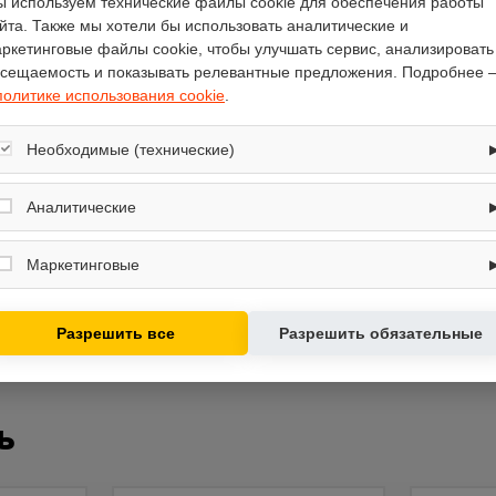
 используем технические файлы cookie для обеспечения работы
металл
йта. Также мы хотели бы использовать аналитические и
ркетинговые файлы cookie, чтобы улучшать сервис, анализировать
рельефная (зубчатая)
сещаемость и показывать релевантные предложения. Подробнее 
есть
политике использования cookie
.
есть
125
Необходимые (технические)
51
Обеспечивают корректную работу сайта: оформление заказа, корзина,
7131T
вход в личный кабинет. Без них основные функции могут быть
Аналитические
недоступны.
Собирают обезличенную информацию о посещениях и использовании
сайта (например, счётчики аналитики), помогают улучшать интерфейс и
Маркетинговые
контент.
Используются для показа релевантных рекламных предложений на
основе ваших интересов.
Разрешить все
Разрешить обязательные
ь