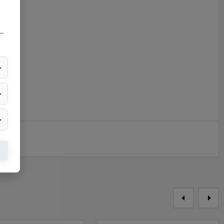
—
▶
▶
▶