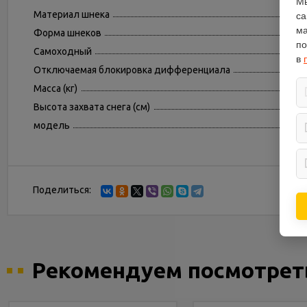
Мы
Материал шнека
са
ма
Форма шнеков
по
Самоходный
в
Отключаемая блокировка дифференциала
Масса (кг)
Высота захвата снега (см)
модель
Поделиться:
Рекомендуем посмотрет