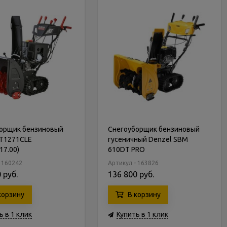
орщик бензиновый
Снегоуборщик бензиновый
 ST1271CLE
гусеничный Denzel SBM
17.00)
610DT PRO
- 160242
Артикул - 163826
 руб.
136 800 руб.
корзину
В корзину
ь в 1 клик
Купить в 1 клик