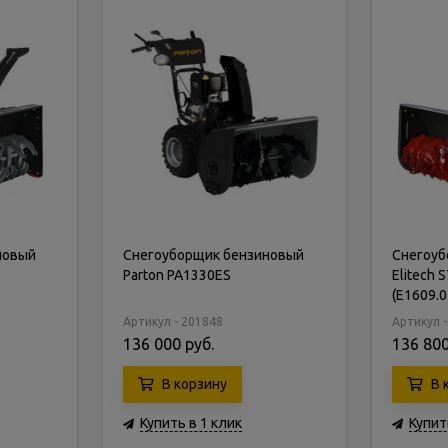
новый
Снегоуборщик бензиновый
Снегоуб
Parton PA1330ES
Elitech
(E1609.0
Артикул - 201848
Артикул 
136 000 руб.
136 800
В корзину
В 
Купить в 1 клик
Купит