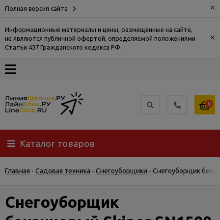
×
Полная версия сайта
Информационные материалы и цены, размещенные на сайте,
×
не являются публичной офертой, определяемой положениями
О
Статьи 437 Гражданского кодекса РФ.
компании
Оплата
0
Доставка
Каталог товаров
Самовывоз
Главная
-
Садовая техника
-
Снегоуборщики
-
Снегоуборщик бензи
Гарантия
и
возврат
Снегоуборщик