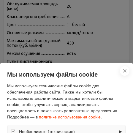
Обслуживаемая площадь
20
(кв. м)
Класс энергопотребления
A
Цвет
белый
Основные режимы
холод/тепло
Максимальный воздушный
450
поток (куб. м/мин)
Режим осушения
есть
Пульт дистанционного
есть
управления
✕
Мы используем файлы cookie
Таймер включения/
есть
выключения
Мы используем технические файлы cookie для
Тип хладагента
R32
обеспечения работы сайта. Также мы хотели бы
Режим вентиляции (без
есть
использовать аналитические и маркетинговые файлы
охлаждения и обогрева)
cookie, чтобы улучшать сервис, анализировать
Автоматическое
есть
посещаемость и показывать релевантные предложения.
поддержание температуры
Подробнее — в
политике использования cookie
.
Самодиагностика
есть
неисправностей
Необходимые (технические)
▶