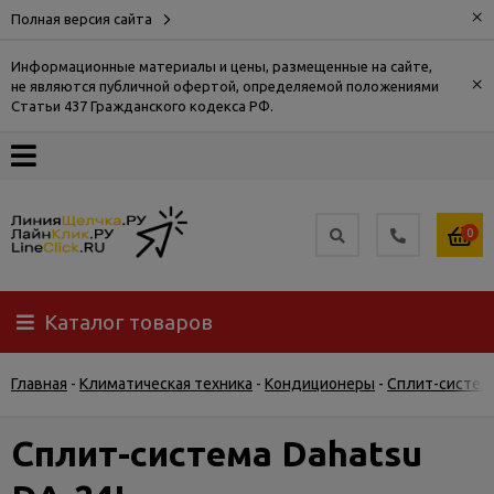
×
Полная версия сайта
Информационные материалы и цены, размещенные на сайте,
×
не являются публичной офертой, определяемой положениями
О
Статьи 437 Гражданского кодекса РФ.
компании
Оплата
0
Доставка
Каталог товаров
Самовывоз
Главная
-
Климатическая техника
-
Кондиционеры
-
Сплит-систем
Гарантия
и
возврат
Сплит-система Dahatsu