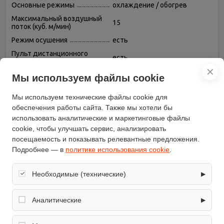
Основные режимы
охлаждение / обогрев
Максимальный воздушный
15
поток (куб. м/мин)
Режим осушения
есть
Пульт дистанционного
есть
управления
✕
Таймер включения/
Мы используем файлы cookie
есть
выключения
Тип хладагента
R 410A
Мы используем технические файлы cookie для
обеспечения работы сайта. Также мы хотели бы
Фаза
однофазный
использовать аналитические и маркетинговые файлы
Регулировка скорости
есть
cookie, чтобы улучшать сервис, анализировать
вращения вентилятора
посещаемость и показывать релевантные предложения.
Режим вентиляции (без
есть
Подробнее — в
политике использования cookie
.
охлаждения и обогрева)
Автоматическое
есть
Необходимые (технические)
поддержание температуры
▶
Самодиагностика
Обеспечивают корректную работу сайта: оформление
есть
неисправностей
заказа, корзина, вход в личный кабинет. Без них основные
Аналитические
▶
функции могут быть недоступны.
Ночной режим
есть
Собирают обезличенную информацию о посещениях и
Возможность регулировки