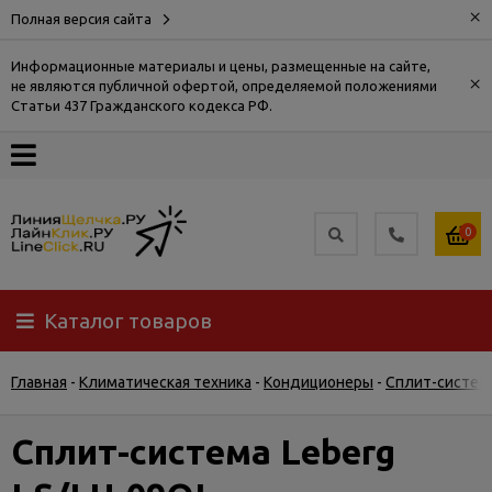
×
Полная версия сайта
Информационные материалы и цены, размещенные на сайте,
×
не являются публичной офертой, определяемой положениями
О
Статьи 437 Гражданского кодекса РФ.
компании
Оплата
0
Доставка
Каталог товаров
Самовывоз
Главная
-
Климатическая техника
-
Кондиционеры
-
Сплит-систем
Гарантия
и
возврат
Сплит-система Leberg