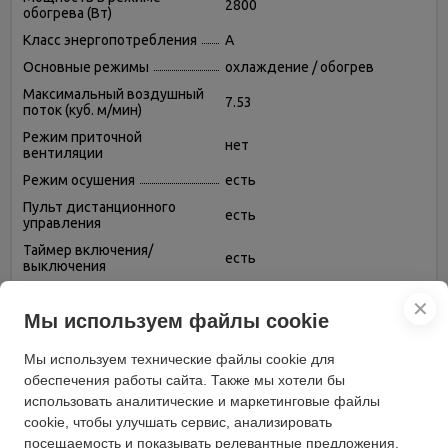
2800
обогрева (Вт)
Класс энергопотребления
A
Основные режимы
охлаждение / обогрев
Максимальный воздушный
7.53
поток (куб. м/мин)
Режим приточной
нет
вентиляции
Режим осушения
есть
Пульт дистанционного
есть
управления
Таймер включения/
есть
выключения
Тип хладагента
R 410A
✕
Мы используем файлы cookie
Фаза
однофазный
Регулировка скорости
есть
Мы используем технические файлы cookie для
вращения вентилятора
обеспечения работы сайта. Также мы хотели бы
Режим вентиляции (без
есть
использовать аналитические и маркетинговые файлы
охлаждения и обогрева)
cookie, чтобы улучшать сервис, анализировать
Автоматическое
есть
посещаемость и показывать релевантные предложения.