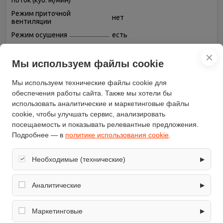
поток (куб. м/мин)
Режим приточной
нет
вентиляции
Режим осушения
есть
Пульт дистанционного
есть
управления
✕
Мы используем файлы cookie
Таймер включения/
есть
выключения
Мы используем технические файлы cookie для
Тип хладагента
R 410A
обеспечения работы сайта. Также мы хотели бы
использовать аналитические и маркетинговые файлы
Фаза
однофазный
cookie, чтобы улучшать сервис, анализировать
Фильтры тонкой очистки
нет
посещаемость и показывать релевантные предложения.
воздуха
Подробнее — в
политике использования cookie
.
Регулировка скорости
есть
вращения вентилятора
Необходимые (технические)
▶
Режим вентиляции (без
есть
охлаждения и обогрева)
Обеспечивают корректную работу сайта: оформление
Автоматическое
заказа, корзина, вход в личный кабинет. Без них основные
Аналитические
▶
есть
поддержание температуры
функции могут быть недоступны.
Собирают обезличенную информацию о посещениях и
Ночной режим
есть
использовании сайта (например, счётчики аналитики),
Маркетинговые
▶
Возможность регулировки
помогают улучшать интерфейс и контент.