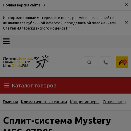
×
Полная версия сайта
Информационные материалы и цены, размещенные на сайте,
×
не являются публичной офертой, определяемой положениями
О
Статьи 437 Гражданского кодекса РФ.
компании
Оплата
0
Доставка
Каталог товаров
Самовывоз
Главная
-
Климатическая техника
-
Кондиционеры
-
Сплит-систем
Гарантия
и
возврат
Сплит-система Mystery