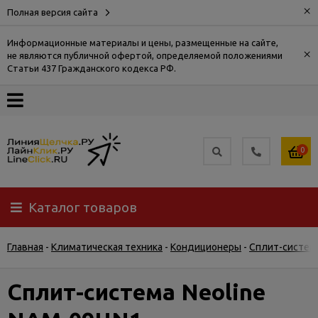
×
Полная версия сайта
Информационные материалы и цены, размещенные на сайте,
×
не являются публичной офертой, определяемой положениями
О
Статьи 437 Гражданского кодекса РФ.
компании
Оплата
0
Доставка
Каталог товаров
Самовывоз
Главная
-
Климатическая техника
-
Кондиционеры
-
Сплит-систем
Гарантия
и
возврат
Сплит-система Neoline