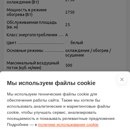
охлаждения (Вт)
Мощность в режиме
2750
обогрева (Вт)
Обслуживаемая площадь
25
(кв. м)
Класс энергопотребления
A
Цвет
белый
Основные режимы
охлаждение / обогрев /
осушение
Максимальный воздушный
500
поток (куб. м/мин)
Пульт дистанционного
есть
✕
управления
Мы используем файлы cookie
Таймер включения/
есть
выключения
Мы используем технические файлы cookie для
обеспечения работы сайта. Также мы хотели бы
Тип хладагента
R 410A
использовать аналитические и маркетинговые файлы
Фаза
однофазный
cookie, чтобы улучшать сервис, анализировать
Регулировка скорости
посещаемость и показывать релевантные предложения.
есть
вращения вентилятора
Подробнее — в
политике использования cookie
.
Автоматическое