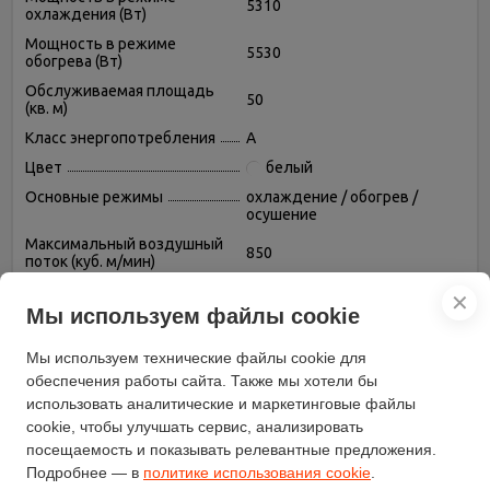
5310
охлаждения (Вт)
Мощность в режиме
5530
обогрева (Вт)
Обслуживаемая площадь
50
(кв. м)
Класс энергопотребления
A
Цвет
белый
Основные режимы
охлаждение / обогрев /
осушение
Максимальный воздушный
850
поток (куб. м/мин)
Пульт дистанционного
✕
есть
управления
Мы используем файлы cookie
Таймер включения/
есть
выключения
Мы используем технические файлы cookie для
обеспечения работы сайта. Также мы хотели бы
Тип хладагента
R 410A
использовать аналитические и маркетинговые файлы
Фаза
однофазный
cookie, чтобы улучшать сервис, анализировать
Регулировка скорости
посещаемость и показывать релевантные предложения.
есть
вращения вентилятора
Подробнее — в
политике использования cookie
.