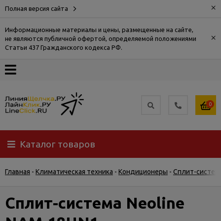
×
Полная версия сайта
Информационные материалы и цены, размещенные на сайте,
×
не являются публичной офертой, определяемой положениями
О
Статьи 437 Гражданского кодекса РФ.
компании
Оплата
0
Доставка
Каталог товаров
Самовывоз
Главная
-
Климатическая техника
-
Кондиционеры
-
Сплит-систем
Гарантия
и
возврат
Сплит-система Neoline