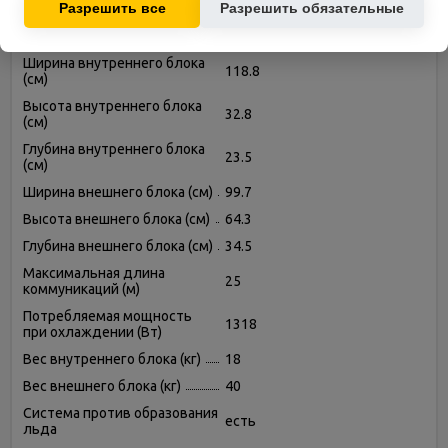
Разрешить все
Разрешить обязательные
Функция запоминания
есть
настроек
Ширина внутреннего блока
118.8
(см)
Высота внутреннего блока
32.8
(см)
Глубина внутреннего блока
23.5
(см)
Ширина внешнего блока (см)
99.7
Высота внешнего блока (см)
64.3
Глубина внешнего блока (см)
34.5
Максимальная длина
25
коммуникаций (м)
Потребляемая мощность
1318
при охлаждении (Вт)
Вес внутреннего блока (кг)
18
Вес внешнего блока (кг)
40
Система против образования
есть
льда