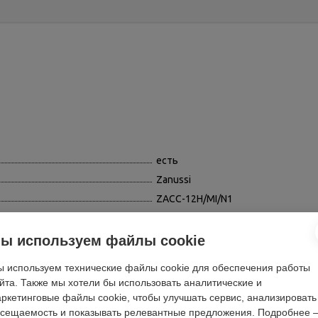
есть
Zanussi
ZACC-12H/MI/N1
75
есть
ы используем файлы cookie
R 410A
 используем технические файлы cookie для обеспечения работы
13.33
йта. Также мы хотели бы использовать аналитические и
1540
ркетинговые файлы cookie, чтобы улучшать сервис, анализировать
сещаемость и показывать релевантные предложения. Подробнее 
57