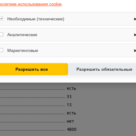
политике использования cookie
.
есть
есть
Необходимые (технические)
кассетная сплит-система
Обеспечивают корректную работу сайта: оформление заказа, корзина,
31
вход в личный кабинет. Без них основные функции могут быть
Аналитические
а
есть
недоступны.
Собирают обезличенную информацию о посещениях и использовании
однофазный
сайта (например, счётчики аналитики), помогают улучшать интерфейс и
Маркетинговые
контент.
4450
Используются для показа релевантных рекламных предложений на
рева (°C)
-10
основе ваших интересов.
Разрешить все
Разрешить обязательные
27
есть
есть
35
15
есть
нет
4800