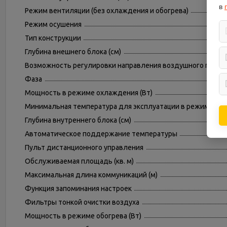
в
Режим вентиляции (без охлаждения и обогрева)
Режим осушения
Тип конструкции
Глубина внешнего блока (см)
Возможность регулировки направления воздушного поток
Фаза
Мощность в режиме охлаждения (Вт)
Минимальная температура для эксплуатации в режиме обог
Глубина внутреннего блока (см)
Автоматическое поддержание температуры
Пульт дистанционного управления
Обслуживаемая площадь (кв. м)
Максимальная длина коммуникаций (м)
Функция запоминания настроек
Фильтры тонкой очистки воздуха
Мощность в режиме обогрева (Вт)