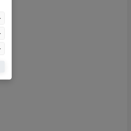
▶
▶
▶