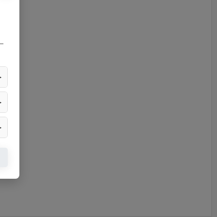
—
▶
▶
▶