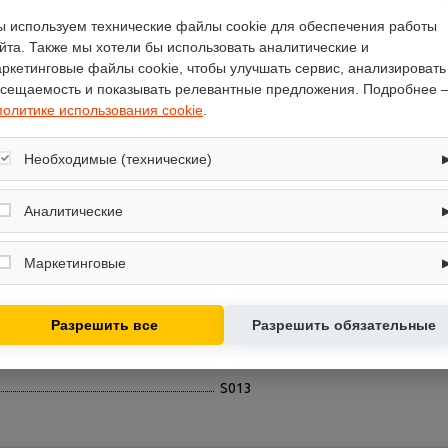
 используем технические файлы cookie для обеспечения работы
Отзывы
(0)
йта. Также мы хотели бы использовать аналитические и
ркетинговые файлы cookie, чтобы улучшать сервис, анализировать
сещаемость и показывать релевантные предложения. Подробнее 
политике использования cookie
.
Необходимые (технические)
расход калорий, частота шагания
Обеспечивают корректную работу сайта: оформление заказа, корзина,
100
вход в личный кабинет. Без них основные функции могут быть
Аналитические
40
недоступны.
Собирают обезличенную информацию о посещениях и использовании
8
сайта (например, счётчики аналитики), помогают улучшать интерфейс и
Маркетинговые
контент.
40
Используются для показа релевантных рекламных предложений на
HouseFit
основе ваших интересов.
Разрешить все
Разрешить обязательные
23
классический министеппер
S013