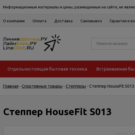
Информационные материалы и цены, размещенные на сайте, не являю
О компании
Оплата
Доставка
Самовывоз
Гарантия и в
Отдельностоящая бытовая техника
Встраиваемая бы
Главная
-
Спортивные товары
-
Степперы
-
Степпер HouseFit S013
Степпер HouseFit S013