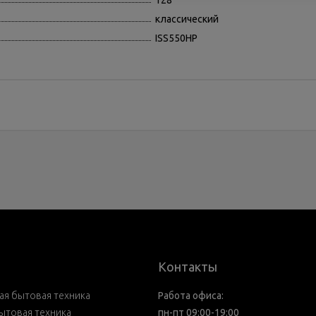
128
классический
ISS550НР
Контакты
я бытовая техника
Работа офиса:
ытовая техника
пн-пт 09:00-19:00