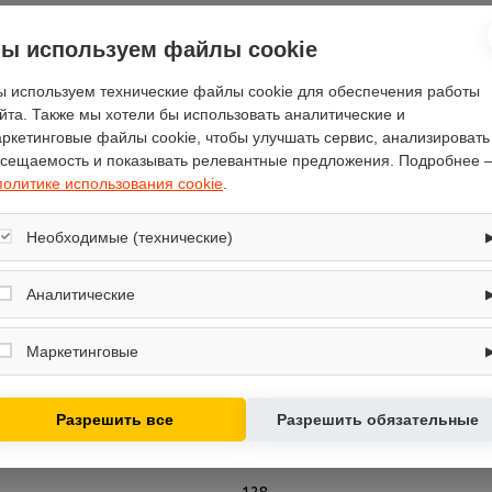
ы используем файлы cookie
 используем технические файлы cookie для обеспечения работы
йта. Также мы хотели бы использовать аналитические и
Отзывы
(0)
ркетинговые файлы cookie, чтобы улучшать сервис, анализировать
сещаемость и показывать релевантные предложения. Подробнее 
политике использования cookie
.
Необходимые (технические)
расход калорий, частота шагания
Обеспечивают корректную работу сайта: оформление заказа, корзина,
на руле
вход в личный кабинет. Без них основные функции могут быть
Аналитические
недоступны.
12
Собирают обезличенную информацию о посещениях и использовании
125
сайта (например, счётчики аналитики), помогают улучшать интерфейс и
Маркетинговые
контент.
93
Используются для показа релевантных рекламных предложений на
29.6
основе ваших интересов.
Разрешить все
Разрешить обязательные
56
Proteus