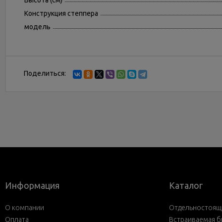
Высота (см)
Конструкция степпера
модель
Поделиться:
Информация
Каталог
О компании
Отдельностояща
Оплата
Встраиваемая б