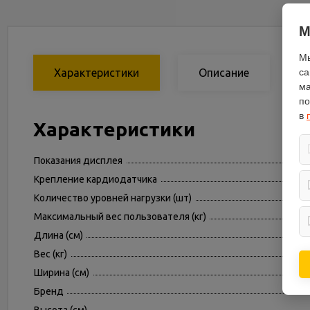
М
Мы
Характеристики
Описание
са
ма
по
в
Характеристики
Показания дисплея
Крепление кардиодатчика
Количество уровней нагрузки (шт)
Максимальный вес пользователя (кг)
Длина (см)
Вес (кг)
Ширина (см)
Бренд