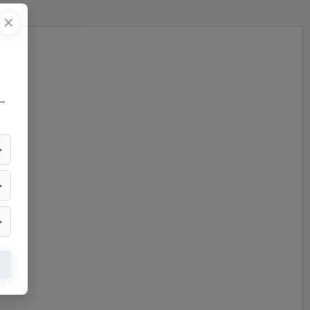
✕
—
▶
▶
▶