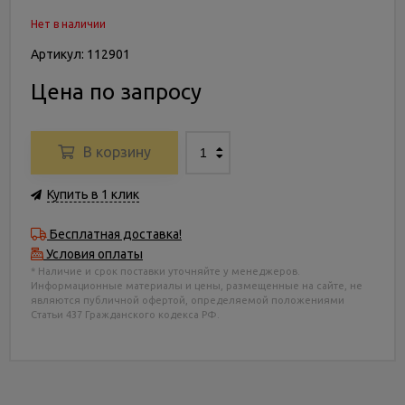
Нет в наличии
Артикул: 112901
Цена по запросу
В корзину
Купить в 1 клик
Бесплатная доставка!
Условия оплаты
* Наличие и срок поставки уточняйте у менеджеров.
Информационные материалы и цены, размещенные на сайте, не
являются публичной офертой, определяемой положениями
Статьи 437 Гражданского кодекса РФ.