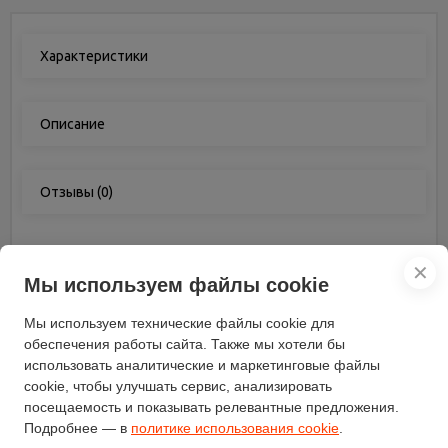
Характеристики
Описание
Отзывы
(0)
Характеристики
✕
Мы используем файлы cookie
Показания дисплея
расход калорий, частота
Мы используем технические файлы cookie для
шагания
обеспечения работы сайта. Также мы хотели бы
Максимальный вес
использовать аналитические и маркетинговые файлы
100
пользователя (кг)
cookie, чтобы улучшать сервис, анализировать
Длина (см)
43
посещаемость и показывать релевантные предложения.
Вес (кг)
Подробнее — в
политике использования cookie
6.6
.