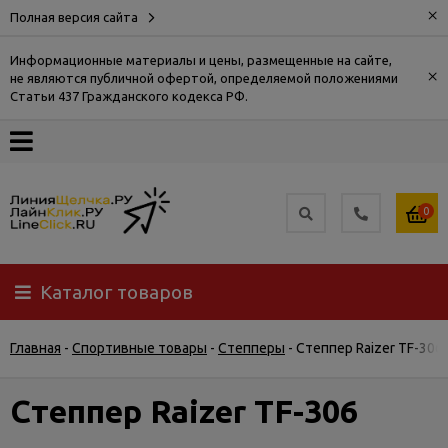
×
Полная версия сайта
Информационные материалы и цены, размещенные на сайте,
×
не являются публичной офертой, определяемой положениями
О
Статьи 437 Гражданского кодекса РФ.
компании
Оплата
0
Доставка
Каталог товаров
Самовывоз
Главная
-
Спортивные товары
-
Степперы
-
Степпер Raizer TF-306
Гарантия
и
возврат
Степпер Raizer TF-306