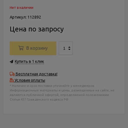
Нет в наличии
Артикул: 112892
Цена по запросу
В корзину
Купить в 1 клик
Бесплатная доставка!
Условия оплаты
* Наличие и срок поставки уточняйте у менеджеров.
Информационные материалы и цены, размещенные на сайте, не
являются публичной офертой, определяемой положениями
Статьи 437 Гражданского кодекса РФ.