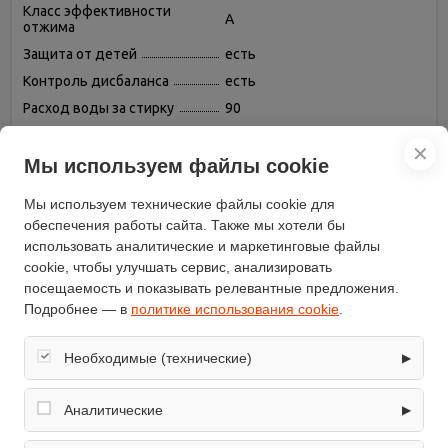
Класс эффективности
A
отжима
Защита от детей
есть
Контроль дисбаланса
есть
Расход воды за стирку
90
Выбор скорости отжима
есть
✕
Отмена отжима
есть
Мы используем файлы cookie
Защита от протечек воды
полная
Мы используем технические файлы cookie для
Контроль за уровнем пены
есть
обеспечения работы сайта. Также мы хотели бы
Быстрая стирка
есть
использовать аналитические и маркетинговые файлы
cookie, чтобы улучшать сервис, анализировать
Программа стирки
есть
смешанных тканей
посещаемость и показывать релевантные предложения.
Подробнее — в
политике использования cookie
.
Программа стирки шерсти
есть
Программа стирки шелка
есть
Необходимые (технические)
▶
Таймер отсрочки начала
есть (до 24 ч)
стирки
Обеспечивают корректную работу сайта: оформление
заказа, корзина, вход в личный кабинет. Без них основные
Аналитические
Материал бака
пластик
▶
функции могут быть недоступны.
Уровень шума (стирка) (дБ)
48
Собирают обезличенную информацию о посещениях и