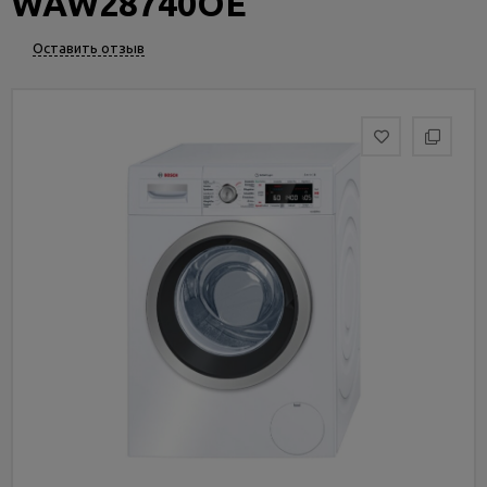
WAW28740OE
Услуги
и
Оставить отзыв
сервис
Статьи
и
новости