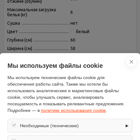
отжиме (об/мин)
Максимальная загрузка
6
белья (кг)
Сушка
нет
Цвет
белый
Глубина (см)
60
Ширина (см)
58
Высота (см)
86
✕
Мы используем файлы cookie
Управление
электронное
Класс эффективности
A
Мы используем технические файлы cookie для
стирки
обеспечения работы сайта. Также мы хотели бы
Класс энергопотребления
A
использовать аналитические и маркетинговые файлы
Класс эффективности
cookie, чтобы улучшать сервис, анализировать
D
отжима
посещаемость и показывать релевантные предложения.
Защита от детей
нет
Подробнее — в
политике использования cookie
.
Количество программ
12
Необходимые (технические)
▶
Расход воды за стирку
45
Выбор скорости отжима
есть
Обеспечивают корректную работу сайта: оформление