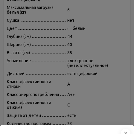
Максимальная загрузка
6
белья (кг)
Сушка
нет
Цвет
белый
Глубина (см)
44
Ширина (см)
60
Высота (см)
85
Управление
электронное
(интеллектуальное)
Дисплей
есть цифровой
Класс эффективности
A
стирки
Класс энергопотребления
A++
Класс эффективности
C
отжима
Защита от детей
есть
Количество программ
23
Контроль дисбаланса
есть
✕