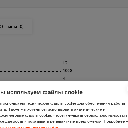
Отзывы
(0)
LG
1000
4
нет
ы используем файлы cookie
белый
36
 используем технические файлы cookie для обеспечения работы
йта. Также мы хотели бы использовать аналитические и
60
ркетинговые файлы cookie, чтобы улучшать сервис, анализировать
85
сещаемость и показывать релевантные предложения. Подробнее 
электронное (интеллектуальное)
политике использования cookie
.