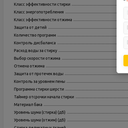
Класс эффективности стирки
Класс энергопотребления
Класс эффективности отжима
Защита от детей
Количество программ
Контроль дисбаланса
Расход воды за стирку
Выбор скорости отжима
Отмена отжима
Защита от протечек воды
Контроль за уровнем пены
Программа стирки шерсти
Таймер отсрочки начала стирки
Материал бака
Уровень шума (стирка) (дБ)
Уровень шума (отжим) (дБ)
Стирка деликатных тканей