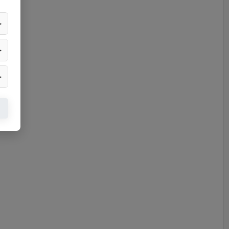
▶
▶
▶