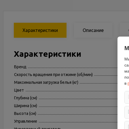
Характеристики
Описание
М
Характеристики
Мы
са
Бренд
ма
Скорость вращения при отжиме (об/мин)
по
Максимальная загрузка белья (кг)
в
Цвет
Глубина (см)
Ширина (см)
Высота (см)
Управление