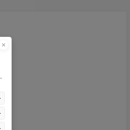
✕
—
▶
▶
▶