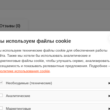
Отзывы
(0)
ы используем файлы cookie
 используем технические файлы cookie для обеспечения работы
йта. Также мы хотели бы использовать аналитические и
LG
ркетинговые файлы cookie, чтобы улучшать сервис, анализировать
1200
сещаемость и показывать релевантные предложения. Подробнее 
7
политике использования cookie
.
белый
Необходимые (технические)
44
60
Обеспечивают корректную работу сайта: оформление заказа, корзина,
вход в личный кабинет. Без них основные функции могут быть
Аналитические
85
недоступны.
Собирают обезличенную информацию о посещениях и использовании
электронный
сайта (например, счётчики аналитики), помогают улучшать интерфейс и
Маркетинговые