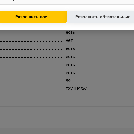
есть
контент.
Используются для показа релевантных рекламных предложений на
есть
основе ваших интересов.
A
Разрешить все
Разрешить обязательные
B
есть
нет
есть
есть
есть
есть
59
F2Y1HS5W