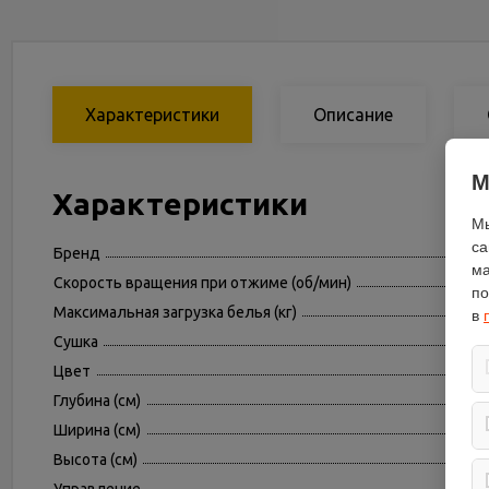
Характеристики
Описание
М
Характеристики
Мы
са
Бренд
ма
Скорость вращения при отжиме (об/мин)
по
Максимальная загрузка белья (кг)
в
Сушка
Цвет
Глубина (см)
Ширина (см)
Высота (см)