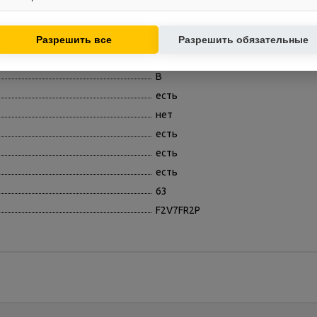
электронный
контент.
Используются для показа релевантных рекламных предложений на
есть
основе ваших интересов.
есть
Разрешить все
Разрешить обязательные
A
B
есть
нет
есть
есть
есть
63
F2V7FR2P