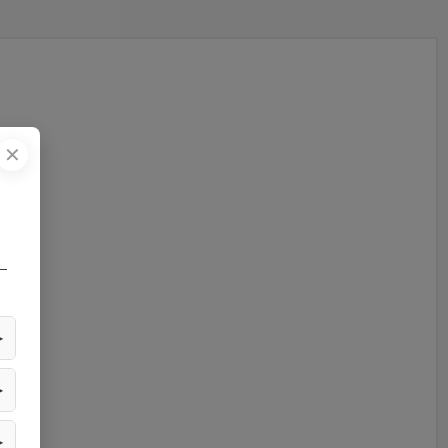
✕
—
▶
▶
▶