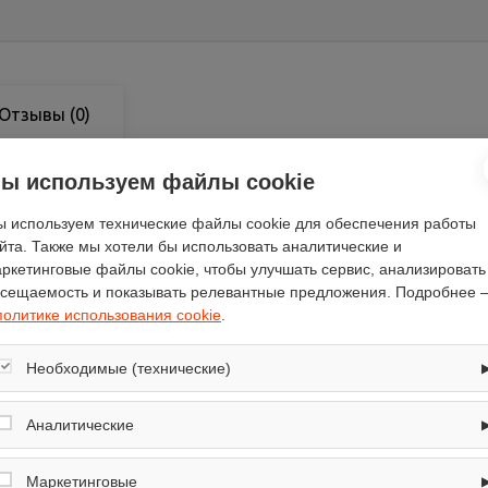
Отзывы
(0)
ы используем файлы cookie
 используем технические файлы cookie для обеспечения работы
йта. Также мы хотели бы использовать аналитические и
LG
ркетинговые файлы cookie, чтобы улучшать сервис, анализировать
1200
сещаемость и показывать релевантные предложения. Подробнее 
9
политике использования cookie
.
есть
Необходимые (технические)
серебристый
47.5
Обеспечивают корректную работу сайта: оформление заказа, корзина,
вход в личный кабинет. Без них основные функции могут быть
Аналитические
60
недоступны.
Собирают обезличенную информацию о посещениях и использовании
85
сайта (например, счётчики аналитики), помогают улучшать интерфейс и
Маркетинговые