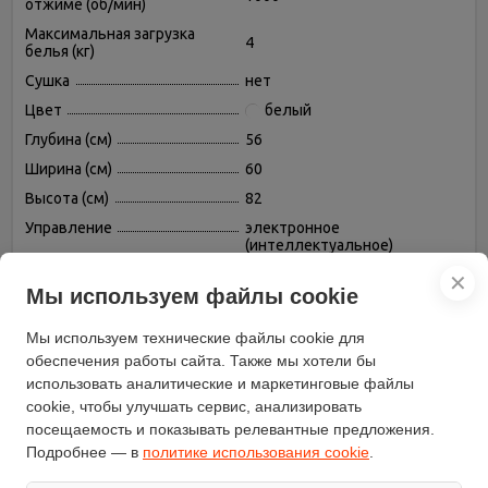
отжиме (об/мин)
Максимальная загрузка
4
белья (кг)
Сушка
нет
Цвет
белый
Глубина (см)
56
Ширина (см)
60
Высота (см)
82
Управление
электронное
(интеллектуальное)
Дисплей
есть цифровой
✕
Мы используем файлы cookie
Класс эффективности
A
стирки
Мы используем технические файлы cookie для
Класс энергопотребления
A
обеспечения работы сайта. Также мы хотели бы
Класс эффективности
использовать аналитические и маркетинговые файлы
C
отжима
cookie, чтобы улучшать сервис, анализировать
Количество программ
22
посещаемость и показывать релевантные предложения.
Подробнее — в
политике использования cookie
.
Расход воды за стирку
55
Выбор скорости отжима
есть