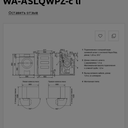
WA-ASLQWPZ-c li
Услуги
и
Оставить отзыв
сервис
Статьи
и
новости