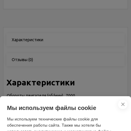
Характеристики
Отзывы
(0)
Характеристики
Обороты двигателя (об/мин)
7000
✕
Материал корпуса
пластик
Мы используем файлы cookie
Вес (кг)
8.5
Мы используем технические файлы cookie для
Бренд
GRUNHELM
обеспечения работы сайта. Также мы хотели бы
Ручка с толкателем
с регулируемой высотой