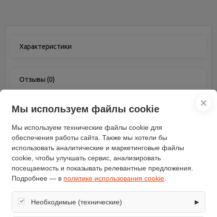
Характеристики
Отзывы
(0)
✕
Мы используем файлы cookie
Характеристики
Мы используем технические файлы cookie для
обеспечения работы сайта. Также мы хотели бы
Вес (кг)
10.6
использовать аналитические и маркетинговые файлы
Бренд
Kasei
cookie, чтобы улучшать сервис, анализировать
Ручка с толкателем
складная с регулируемой
посещаемость и показывать релевантные предложения.
высотой
Подробнее — в
политике использования cookie
.
Производитель двигателя
Kasei
Ширина скашивания (см)
41
Необходимые (технические)
▶
Мощность (Вт/л.с.)
0.95
Обеспечивают корректную работу сайта: оформление