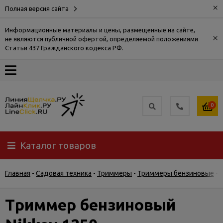
×
Полная версия сайта
Информационные материалы и цены, размещенные на сайте,
×
не являются публичной офертой, определяемой положениями
О
Статьи 437 Гражданского кодекса РФ.
компании
Оплата
0
Доставка
Каталог товаров
Самовывоз
Главная
-
Садовая техника
-
Триммеры
-
Триммеры бензиновые
-
Гарантия
и
возврат
Триммер бензиновый