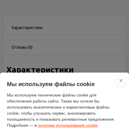
Характеристики
Отзывы
(0)
Характеристики
✕
Материал корпуса
пластик
Мы используем файлы cookie
Бренд
Nikkey
Мы используем технические файлы cookie для
Ручка с толкателем
с регулируемой высотой
обеспечения работы сайта. Также мы хотели бы
Производитель двигателя
Nikkey
использовать аналитические и маркетинговые файлы
cookie, чтобы улучшать сервис, анализировать
Мощность (Вт/л.с.)
1.70
посещаемость и показывать релевантные предложения.
Расположение двигателя
верхнее
Подробнее — в
политике использования cookie
.