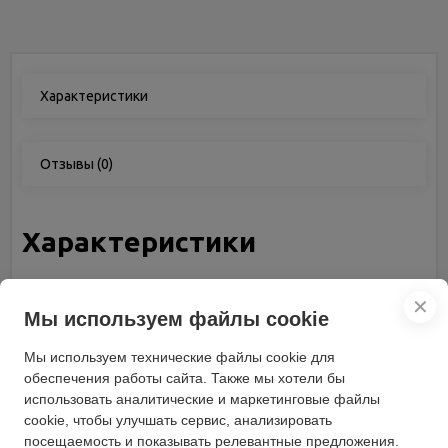
Характеристики
Отзывы
(0)
Характеристики
Материал корпуса
пластик
✕
Вес (кг)
9.5
Мы используем файлы cookie
Бренд
Nikkey
Мы используем технические файлы cookie для
Ручка с толкателем
с регулируемой высотой
обеспечения работы сайта. Также мы хотели бы
Производитель двигателя
Nikkey
использовать аналитические и маркетинговые файлы
cookie, чтобы улучшать сервис, анализировать
Ширина скашивания (см)
43
посещаемость и показывать релевантные предложения.