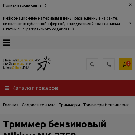
×
Полная версия сайта
Информационные материалы и цены, размещенные на сайте,
×
не являются публичной офертой, определяемой положениями
О
Статьи 437 Гражданского кодекса РФ.
компании
Оплата
0
Доставка
Каталог товаров
Самовывоз
Главная
-
Садовая техника
-
Триммеры
-
Триммеры бензиновые
-
Гарантия
и
возврат
Триммер бензиновый