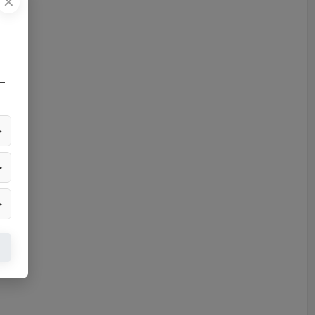
✕
—
▶
▶
▶