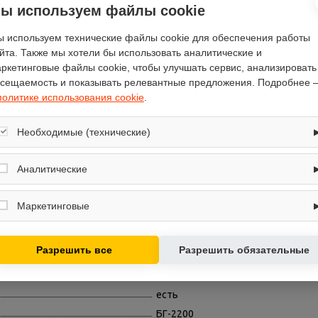
ы используем файлы cookie
 используем технические файлы cookie для обеспечения работы
йта. Также мы хотели бы использовать аналитические и
ркетинговые файлы cookie, чтобы улучшать сервис, анализировать
сещаемость и показывать релевантные предложения. Подробнее 
политике использования cookie
.
Витязь
Необходимые (технические)
Витязь
Обеспечивают корректную работу сайта: оформление заказа, корзина,
41
вход в личный кабинет. Без них основные функции могут быть
Аналитические
8000
недоступны.
Собирают обезличенную информацию о посещениях и использовании
2.95
сайта (например, счётчики аналитики), помогают улучшать интерфейс и
Маркетинговые
контент.
верхнее
Используются для показа релевантных рекламных предложений на
1.2
основе ваших интересов.
Разрешить все
Разрешить обязательные
прямая
бензиновый
есть
БГ-2200