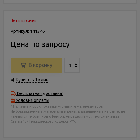
Нет в наличии
Артикул: 141346
Цена по запросу
В корзину
Купить в 1 клик
Бесплатная доставка!
Условия оплаты
* Наличие и срок поставки уточняйте у менеджеров.
Информационные материалы и цены, размещенные на сайте, не
являются публичной офертой, определяемой положениями
Статьи 437 Гражданского кодекса РФ.