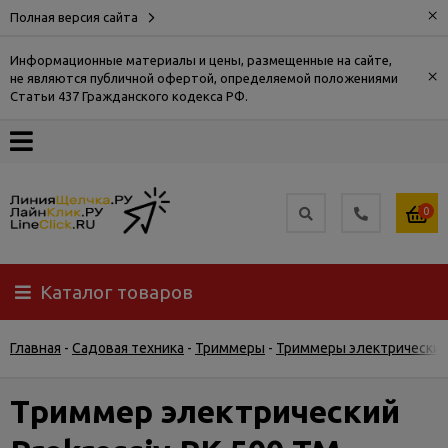
×
Полная версия сайта
Информационные материалы и цены, размещенные на сайте,
×
не являются публичной офертой, определяемой положениями
О
Статьи 437 Гражданского кодекса РФ.
компании
Оплата
0
Доставка
Каталог товаров
Самовывоз
Главная
-
Садовая техника
-
Триммеры
-
Триммеры электрически
Гарантия
и
возврат
Триммер электрический