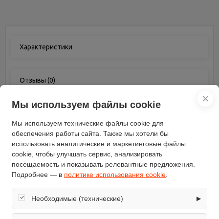
Характеристики
Отзывы
(0)
✕
Мы используем файлы cookie
Характеристики
Мы используем технические файлы cookie для
обеспечения работы сайта. Также мы хотели бы
Работа от аккумулятора
нет
использовать аналитические и маркетинговые файлы
Материал корпуса
пластик
cookie, чтобы улучшать сервис, анализировать
посещаемость и показывать релевантные предложения.
Потребляемая мощность
500
Подробнее — в
политике использования cookie
.
(Вт)
Вес (кг)
2.9
Необходимые (технические)
▶
Бренд
Prokressiv
Обеспечивают корректную работу сайта: оформление
Ручка с толкателем
складная