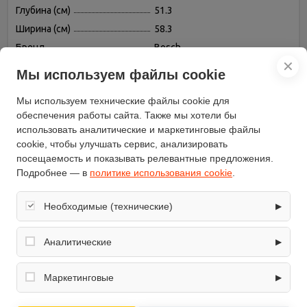
Глубина (см)
51.3
Ширина (см)
58.3
Бренд
Bosch
✕
Установка
независимая
Мы используем файлы cookie
Конфорок с овальной зоной
1
нагрева
Мы используем технические файлы cookie для
Защитное отключение
есть
обеспечения работы сайта. Также мы хотели бы
использовать аналитические и маркетинговые файлы
Переключатели
сенсорные
cookie, чтобы улучшать сервис, анализировать
Всего конфорок
4
посещаемость и показывать релевантные предложения.
Индикатор остаточного
Подробнее — в
политике использования cookie
.
есть
тепла
Расположение панели
спереди
Необходимые (технические)
▶
Материал рабочей
стеклокерамика
Обеспечивают корректную работу сайта: оформление
поверхности
заказа, корзина, вход в личный кабинет. Без них основные
Аналитические
▶
Цвет панели
черный
функции могут быть недоступны.
Собирают обезличенную информацию о посещениях и
Глубина встраивания (см)
49
использовании сайта (например, счётчики аналитики),
Маркетинговые
▶
Керамических конфорок
4
помогают улучшать интерфейс и контент.
Используются для показа релевантных рекламных
Конфорок Hi Light
4