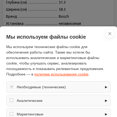
Глубина (см)
51.3
Ширина (см)
58.3
Бренд
Bosch
Установка
независимая
Номинальная мощность
7.5
✕
(кВт)
Мы используем файлы cookie
Конфорок с овальной зоной
1
нагрева
Мы используем технические файлы cookie для
обеспечения работы сайта. Также мы хотели бы
Защитное отключение
есть
использовать аналитические и маркетинговые файлы
Переключатели
сенсорные
cookie, чтобы улучшать сервис, анализировать
Всего конфорок
4
посещаемость и показывать релевантные предложения.
Индикатор остаточного
Подробнее — в
политике использования cookie
.
есть
тепла
Расположение панели
спереди
Необходимые (технические)
▶
Материал рабочей
стеклокерамика
Обеспечивают корректную работу сайта: оформление
поверхности
заказа, корзина, вход в личный кабинет. Без них основные
Аналитические
▶
Цвет панели
черный
функции могут быть недоступны.
Собирают обезличенную информацию о посещениях и
Глубина встраивания (см)
49
использовании сайта (например, счётчики аналитики),
Маркетинговые
▶