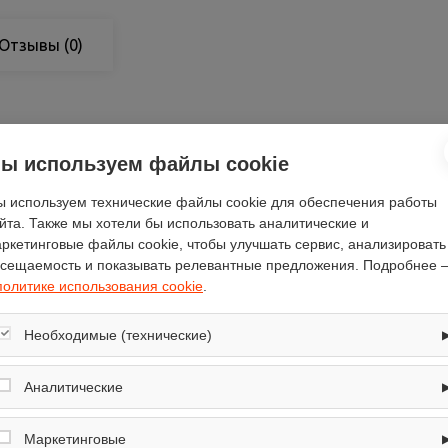
Отзывы
(0)
ы используем файлы cookie
есть
59
 используем технические файлы cookie для обеспечения работы
йта. Также мы хотели бы использовать аналитические и
52
ркетинговые файлы cookie, чтобы улучшать сервис, анализировать
65
сещаемость и показывать релевантные предложения. Подробнее 
De Dietrich
политике использования cookie
.
7
независимая
Необходимые (технические)
7.2
Обеспечивают корректную работу сайта: оформление заказа, корзина,
вход в личный кабинет. Без них основные функции могут быть
Аналитические
2
недоступны.
4
Собирают обезличенную информацию о посещениях и использовании
сайта (например, счётчики аналитики), помогают улучшать интерфейс и
Маркетинговые
есть