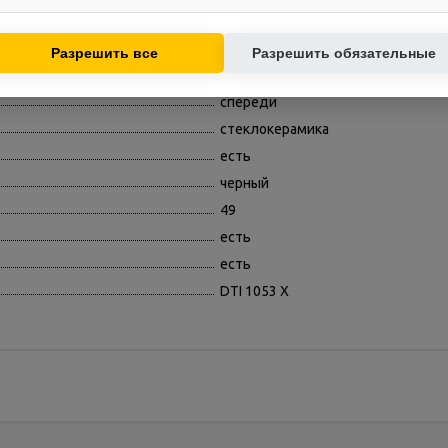
контент.
сенсорные
Используются для показа релевантных рекламных предложений на
основе ваших интересов.
4
Разрешить все
Разрешить обязательные
есть
спереди
стеклокерамика
есть
черный
49
есть
есть
DTI 1053 X