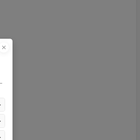
✕
—
▶
▶
▶